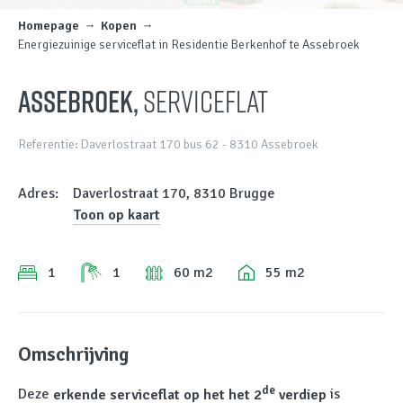
Homepage
Kopen
Energiezuinige serviceflat in Residentie Berkenhof te Assebroek
Assebroek,
Serviceflat
Referentie: Daverlostraat 170 bus 62 - 8310 Assebroek
Adres:
Daverlostraat 170, 8310 Brugge
Toon op kaart
1
1
60 m2
55 m2
Omschrijving
de
Deze
erkende serviceflat op het het 2
verdiep
is