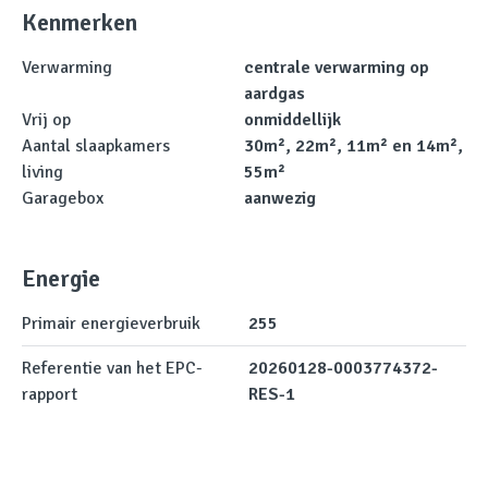
Kenmerken
Verwarming
centrale verwarming op
aardgas
Vrij op
onmiddellijk
Aantal slaapkamers
30m², 22m², 11m² en 14m²,
living
55m²
Garagebox
aanwezig
Energie
Primair energieverbruik
255
Referentie van het EPC-
20260128-0003774372-
rapport
RES-1